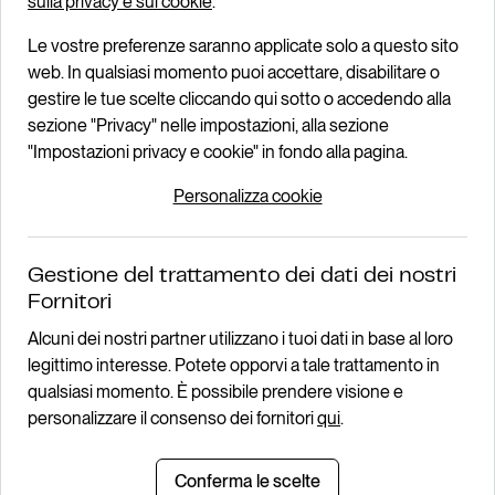
sulla privacy e sui cookie
.
AUTO USATE
Le vostre preferenze saranno applicate solo a questo sito
ASSISTENZA
web. In qualsiasi momento puoi accettare, disabilitare o
gestire le tue scelte cliccando qui sotto o accedendo alla
Assistenza
sezione "Privacy" nelle impostazioni, alla sezione
PRENOTA APPUNTAMENTO
"Impostazioni privacy e cookie" in fondo alla pagina.
OFFERTE MANUTENZIONE
Personalizza cookie
Social
FACEBOOK
Gestione del trattamento dei dati dei nostri
INSTAGRAM
Fornitori
TIKTOK
Alcuni dei nostri partner utilizzano i tuoi dati in base al loro
YOUTUBE
legittimo interesse. Potete opporvi a tale trattamento in
LINKEDIN
qualsiasi momento. È possibile prendere visione e
personalizzare il consenso dei fornitori
qui
.
Dove siamo
Conferma le scelte