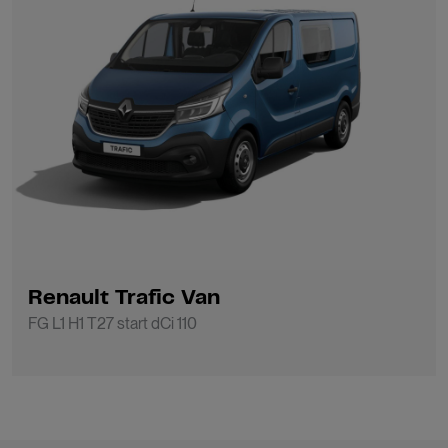
Renault Trafic Van
FG L1 H1 T27 start dCi 110