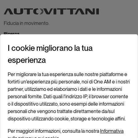
Fiducia in movimento.
Ricerca
I cookie migliorano la tua
AUTO NUOVE
AUTO USATE
esperienza
KM 0 E AZIENDALE
PRONTA CONSEGNA
Per migliorare la tua esperienza sulle nostre piattaforme e
VEICOLI COMMERCIALI
fortirti un'esperienza più personale, noi di One AM e i nostri
partner, utilizziamo ed elaboriamo i dati e le informazioni
Moto
personali fornite. Dati quali l'indirizzo IP, il browser corrente
MOTO NUOVE
o il dispostitivo utilizzato, sono esempi delle informazioni
MOTO USATE
personali che vengono trattate direttamente da/sul
dispositivo utilizzando cookie, storage e tecnologie affini.
Promozioni
Per maggiori informazioni, consulta la nostra
Informativa
AUTO NUOVE