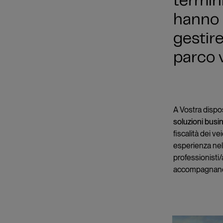
termin
hanno 
gestire
parco v
A Vostra dispo
soluzioni busi
fiscalità dei v
esperienza nel
professionisti/
accompagnano n