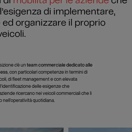
i di
mobilità per le aziende
che
l’esigenza di implementare,
 ed organizzare il proprio
eicoli.
sizione c’è un
team commerciale dedicato alle
ness
, con particolari competenze in termini di
eicoli, di fleet management e con elevata
l’identificazione delle esigenze che
aziende ricercano nei veicoli commerciali che li
ell’operatività quotidiana.