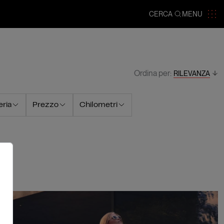
CERCA
MENU
Ordina per:
RILEVANZA
ria
Prezzo
Chilometri