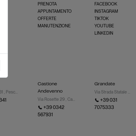
OVE
PRENOTA
FACEBOOK
ATE
APPUNTAMENTO
INSTAGRAM
NZA
OFFERTE
TIKTOK
MANUTENZIONE
YOUTUBE
LINKEDIN
Castione
Grandate
Andevenno
Via Roma 31 , Pescate (LC)
Via Strada Statale dei Giovi 49 , Grandate (CO)
Via Rosette 29 , Castione Andevenno (SO)
341
+39 031
+39 0342
7075333
567931