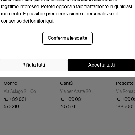
AUTO NUOVE
MOTO NUOVE
AUTO NU
legittimo interesse. Potete opporvi a tale trattamento in qualsiasi
AUTO USATE
MOTO USATE
AUTO US
momento. È possibile prendere visione e personalizzare il
KM 0 E AZIENDALE
ASSISTE
consenso dei fornitori
qui
.
PRONTA
CONSEGNA
Conferma le scelte
VEICOLI
COMMERCIALI
Rifiuta tutti
Accetta tutti
Dove siamo
Como
Cantù
Pescate
Via Asiago 21 , Como (CO)
Via per Alzate 20 , Cantù (CO)
+39 031
+39 031
+39 0
573210
7075311
1885001