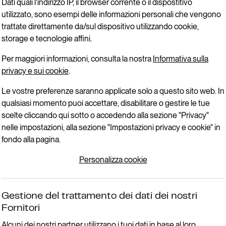
Dati quali l'indirizzo IP, il browser corrente o il dispostitivo
utilizzato, sono esempi delle informazioni personali che vengono
trattate direttamente da/sul dispositivo utilizzando cookie,
storage e tecnologie affini.
Per maggiori informazioni, consulta la nostra
Informativa sulla
privacy e sui cookie
.
Le vostre preferenze saranno applicate solo a questo sito web. In
qualsiasi momento puoi accettare, disabilitare o gestire le tue
scelte cliccando qui sotto o accedendo alla sezione "Privacy"
nelle impostazioni, alla sezione "Impostazioni privacy e cookie" in
fondo alla pagina.
Personalizza cookie
Gestione del trattamento dei dati dei nostri
Fornitori
Ricerca
Moto
Promozio
Alcuni dei nostri partner utilizzano i tuoi dati in base al loro